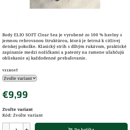
Body ELIO SOFT Clear Sea je vyrobené zo 100 % bavlny s
jemnou rebrovanou štruktúrou, ktorá je šetrná k citlivej
detskej pokožke. Klasický strih s dlhým rukávom, praktické
zapínanie medzi nožičkami a patenty na ramene uľahčujú
obliekanie aj každodenné prebaľovanie.
VEĽKOSŤ
€9,99
Jednotková
Zvoľte variant
cena:
Kód:
Zvoľte variant
−
+
Do košíka