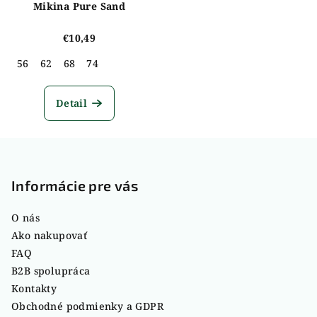
Mikina Pure Sand
€10,49
56
62
68
74
Detail
Z
á
p
Informácie pre vás
ä
O nás
t
Ako nakupovať
i
FAQ
e
B2B spolupráca
Kontakty
Obchodné podmienky a GDPR