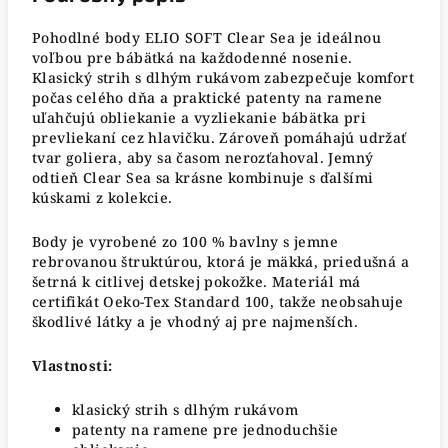
Pohodlné body ELIO SOFT Clear Sea je ideálnou
voľbou pre bábätká na každodenné nosenie.
Klasický strih s dlhým rukávom zabezpečuje komfort
počas celého dňa a praktické patenty na ramene
uľahčujú obliekanie a vyzliekanie bábätka pri
prevliekaní cez hlavičku. Zároveň pomáhajú udržať
tvar goliera, aby sa časom nerozťahoval. Jemný
odtieň Clear Sea sa krásne kombinuje s ďalšími
kúskami z kolekcie.
Body je vyrobené zo 100 % bavlny s jemne
rebrovanou štruktúrou, ktorá je mäkká, priedušná a
šetrná k citlivej detskej pokožke. Materiál má
certifikát Oeko-Tex Standard 100, takže neobsahuje
škodlivé látky a je vhodný aj pre najmenších.
Vlastnosti:
klasický strih s dlhým rukávom
patenty na ramene pre jednoduchšie