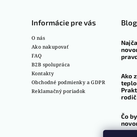
Z
á
Informácie pre vás
Blo
p
ä
O nás
Najča
t
Ako nakupovať
novor
FAQ
pravd
i
B2B spolupráca
e
Kontakty
Ako z
Obchodné podmienky a GDPR
teplo
Prakt
Reklamačný poriadok
rodi
Čo by
novo