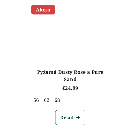
o
Akcia
v
Pyžamá Dusty Rose a Pure
Sand
€24,99
56
62
68
Detail