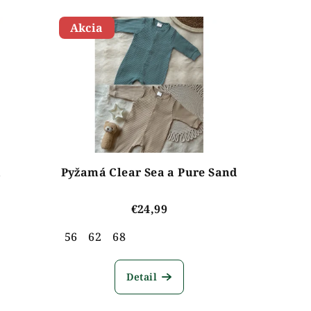
Akcia
Pyžamá Clear Sea a Pure Sand
€24,99
56
62
68
Detail