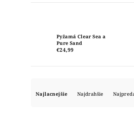
Pyžamá Clear Sea a
Pure Sand
€24,99
R
Najlacnejšie
Najdrahšie
Najpred
a
d
e
n