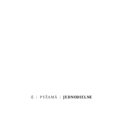
Prejsť
na
obsah
/
PYŽAMÁ
/
JEDNODIELNE
DOMOV