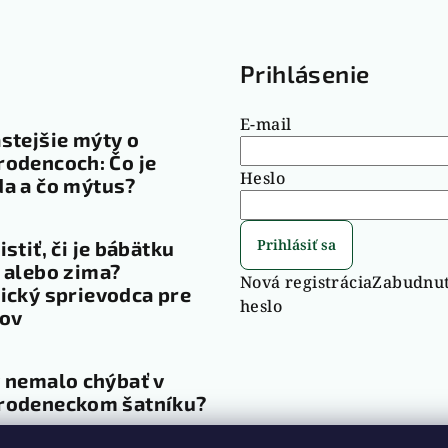
ý
p
i
g
Prihlásenie
s
u
E-mail
stejšie mýty o
odencoch: Čo je
Heslo
a a čo mýtus?
Prihlásiť sa
istiť, či je bábätku
 alebo zima?
Nová registrácia
Zabudnu
ický sprievodca pre
heslo
čov
 nemalo chýbať v
rodeneckom šatníku?