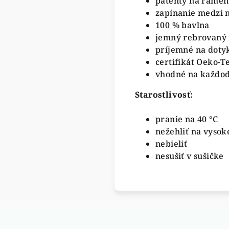
patenty na ramen
zapínanie medzi 
100 % bavlna
jemný rebrovaný 
príjemné na doty
certifikát Oeko-T
vhodné na každo
Starostlivosť:
pranie na 40 °C
nežehliť na vysoke
nebieliť
nesušiť v sušičke