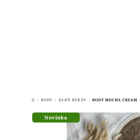
Prejsť
na
obsah
/
BODY
/
DLHÝ RUKÁV
/
BODY MOCHA CREAM
DOMOV
Novinka