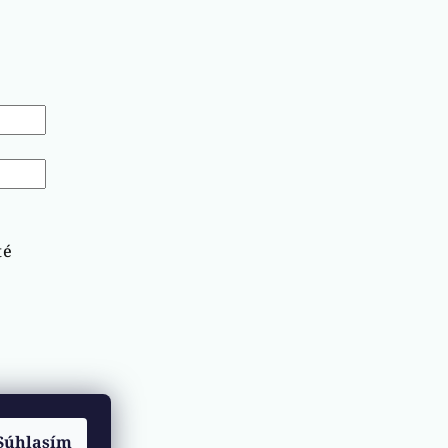
té
Súhlasím