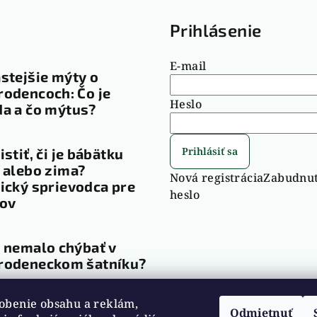
g
Prihlásenie
E-mail
stejšie mýty o
odencoch: Čo je
Heslo
a a čo mýtus?
Prihlásiť sa
istiť, či je bábätku
 alebo zima?
Nová registrácia
Zabudnu
ický sprievodca pre
heslo
čov
 nemalo chýbať v
rodeneckom šatníku?
obenie obsahu a reklám,
ív
Odmietnuť