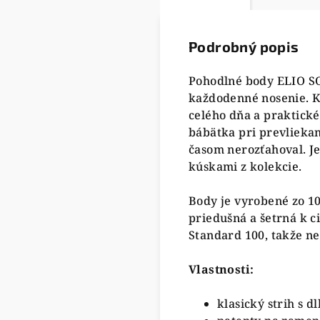
Podrobný popis
Pohodlné body ELIO S
každodenné nosenie. K
celého dňa a praktické
bábätka pri prevliekan
časom nerozťahoval. J
kúskami z kolekcie.
Body je vyrobené zo 1
priedušná a šetrná k c
Standard 100, takže ne
Vlastnosti:
klasický strih s 