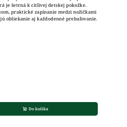
á je šetrná k citlivej detskej pokožke.
ávom, praktické zapínanie medzi nožičkami
jú obliekanie aj každodenné prebaľovanie.
Do košíka