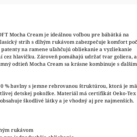
OFT Mocha Cream je ideálnou voľbou pre bábätká na
lasický strih s dlhým rukávom zabezpečuje komfort po
 patenty na ramene uľahčujú obliekanie a vyzliekanie
í cez hlavičku. Zároveň pomáhajú udržať tvar goliera, a
emný odtieň Mocha Cream sa krásne kombinuje s ďalším
00 % bavlny s jemne rebrovanou štruktúrou, ktorá je m
itlivej detskej pokožke. Materiál má certifikát Oeko-Tex
obsahuje škodlivé látky a je vhodný aj pre najmenších.
dlhým rukávom