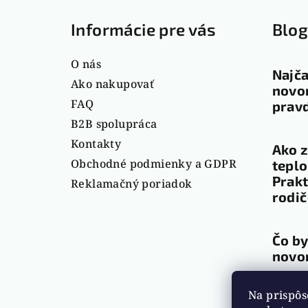
á
Informácie pre vás
Blo
p
ä
O nás
Najča
t
Ako nakupovať
novor
FAQ
pravd
i
B2B spolupráca
e
Kontakty
Ako z
Obchodné podmienky a GDPR
teplo
Prakt
Reklamačný poriadok
rodi
Čo by
novo
Na prispôs
Arch