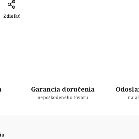
Zdieľať
a
Garancia doručenia
Odosla
nepoškodeného tovaru
na a
ia