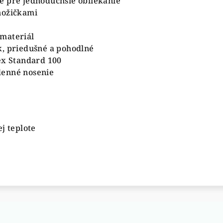
e pre jednoduchšie obliekanie
nožičkami
materiál
k, priedušné a pohodlné
ex Standard 100
denné nosenie
j teplote