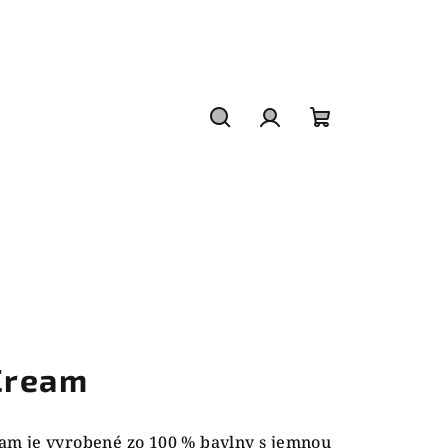
Hľadať
Prihlásenie
Nákupný
košík
Cream
m je vyrobené zo 100 % bavlny s jemnou