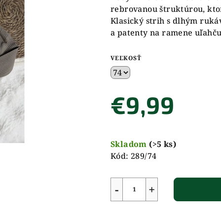
rebrovanou štruktúrou, ktor
Klasický strih s dlhým ruk
a patenty na ramene uľahču
VEĽKOSŤ
€9,99
Jednotková
cena:
Skladom
(>5 ks)
Kód:
289/74
−
+