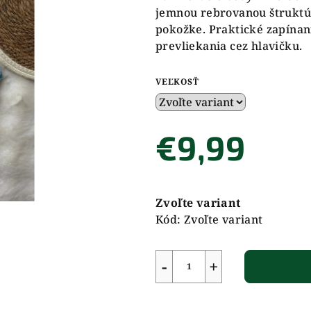
jemnou rebrovanou štruktúro
pokožke. Praktické zapínan
prevliekania cez hlavičku.
VEĽKOSŤ
€9,99
Jednotková
cena:
Zvoľte variant
Kód:
Zvoľte variant
−
+