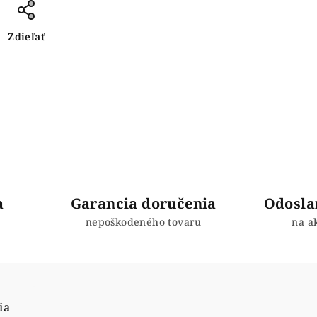
Zdieľať
a
Garancia doručenia
Odosla
nepoškodeného tovaru
na a
ia