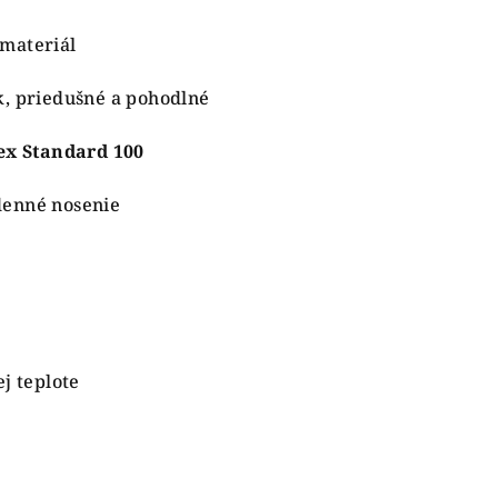
materiál
k, priedušné a pohodlné
ex Standard 100
denné nosenie
j teplote