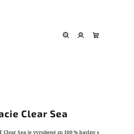
Hľadať
Prihlásenie
Nákupný
košík
acie Clear Sea
 Clear Sea je vyrobené zo 100 % bavlny s