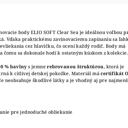
novacie body ELIO SOFT Clear Sea je ideálnou voľbou p
á. Vďaka praktickému zavinovaciemu zapínaniu sa ľah
evliekania cez hlavičku, čo ocení každý rodič. Body
má
ka čomu sa dokonale hodí k ostatným kúskom z kolekcie
00 % bavlny
s jemne
rebrovanou štruktúrou
, ktorá je
rná k citlivej detskej pokožke. Materiál má
certifikát 
kže neobsahuje škodlivé látky a je vhodný aj pre najmenš
anie pre jednoduché obliekanie