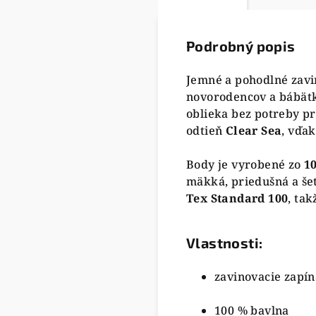
Podrobný popis
Jemné a pohodlné zavi
novorodencov a bábätk
oblieka bez potreby pr
odtieň
Clear Sea
, vďa
Body je vyrobené zo
1
mäkká, priedušná a šet
Tex Standard 100
, ta
Vlastnosti:
zavinovacie zapín
100 % bavlna