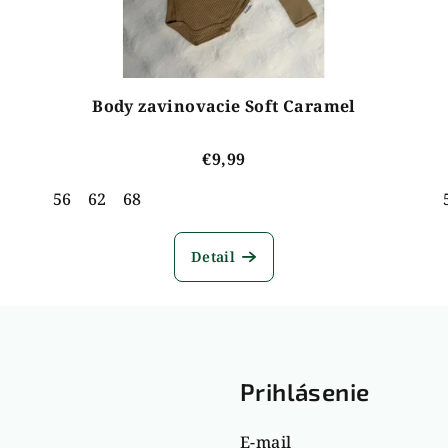
Body zavinovacie Soft Caramel
€9,99
56
62
68
Detail
g
Prihlásenie
E-mail