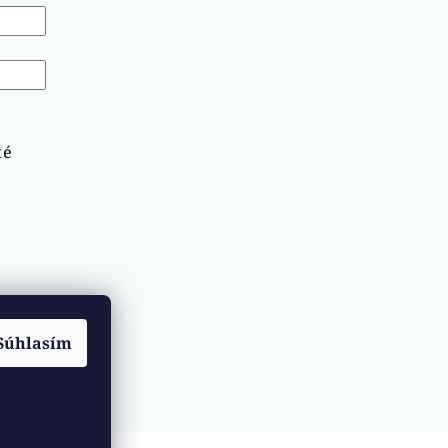
té
Súhlasím