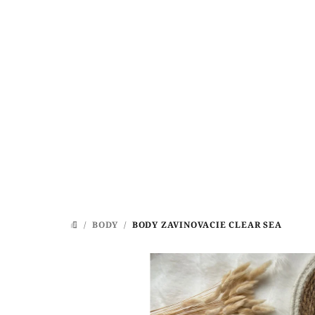
Prejsť
na
obsah
/
BODY
/
BODY ZAVINOVACIE CLEAR SEA
DOMOV