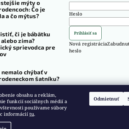
stejšie mýty o
odencoch: Čo je
Heslo
a a čo mýtus?
Prihlásiť sa
istiť, či je bábätku
 alebo zima?
Nová registrácia
Zabudnu
ický sprievodca pre
heslo
čov
 nemalo chýbať v
rodeneckom šatníku?
obenie obsahu a reklám,
ív
Odmietnuť
ie funkcií sociálnych médií a
vštevnosti používame súbory
ac informácií
tu
.
nie