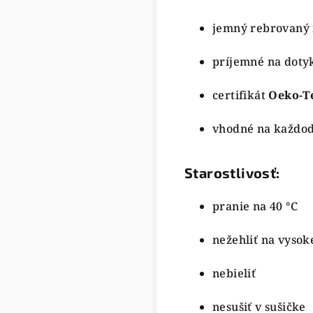
jemný rebrovaný 
príjemné na doty
certifikát
Oeko-T
vhodné na každo
Starostlivosť:
pranie na 40 °C
nežehliť na vysoke
nebieliť
nesušiť v sušičke