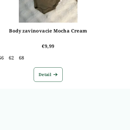
Body zavinovacie Mocha Cream
€9,99
56
62
68
Detail