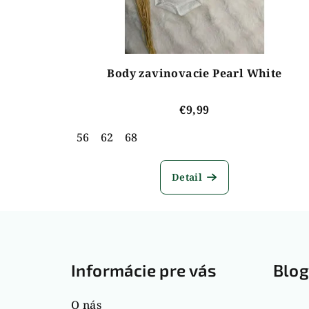
Body zavinovacie Pearl White
€9,99
56
62
68
Detail
Z
á
Informácie pre vás
Blo
p
ä
O nás