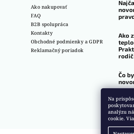
Najča
t
Ako nakupovať
novor
FAQ
pravd
i
B2B spolupráca
e
Kontakty
Ako z
Obchodné podmienky a GDPR
teplo
Prakt
Reklamačný poriadok
rodi
Čo by
novo
Na prispôs
Arch
poskytovan
analýzu ná
cookie. Vi
Nastave