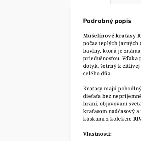
Podrobný popis
Mušelínové kraťasy R
počas teplých jarných 
bavlny, ktorá je znám
priedušnosťou. Vďaka 
dotyk, šetrný k citliv
celého dňa.
Kraťasy majú pohodlný 
dieťaťa bez nepríjemné
hraní, objavovaní svet
kraťasom nadčasový a 
kúskami z kolekcie
RI
Vlastnosti: