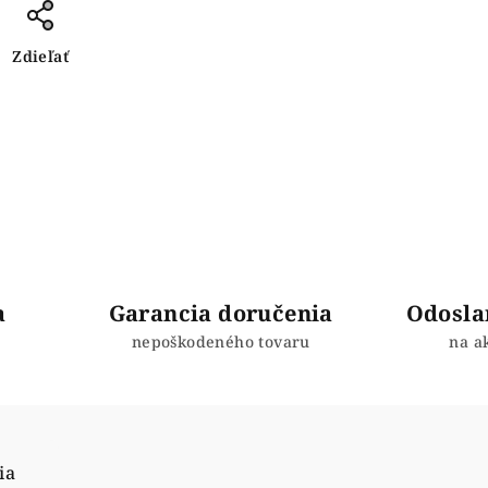
Zdieľať
a
Garancia doručenia
Odosla
nepoškodeného tovaru
na a
ia