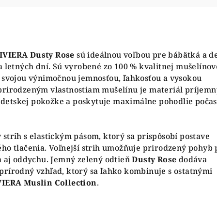
IVIERA Dusty Rose
sú ideálnou voľbou pre bábätká a de
a letných dní. Sú vyrobené zo 100 % kvalitnej mušelínov
a svojou výnimočnou jemnosťou, ľahkosťou a vysokou
prirodzeným vlastnostiam mušelínu je materiál príjemn
ej detskej pokožke a poskytuje maximálne pohodlie počas
strih s elastickým pásom, ktorý sa prispôsobí postave
ho tlačenia. Voľnejší strih umožňuje prirodzený pohyb 
a aj oddychu. Jemný zelený odtieň
Dusty Rose
dodáva
prírodný vzhľad, ktorý sa ľahko kombinuje s ostatnými
VIERA Muslin Collection
.