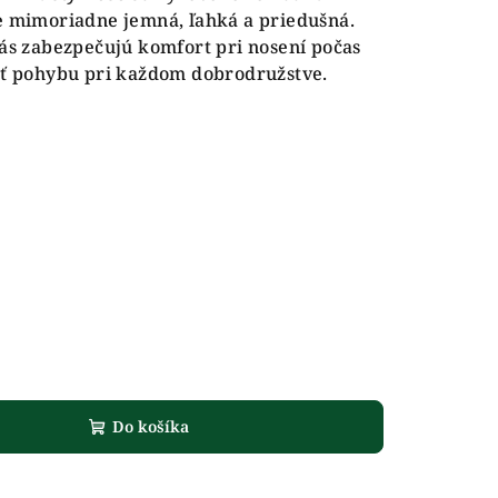
je mimoriadne jemná, ľahká a priedušná.
pás zabezpečujú komfort pri nosení počas
osť pohybu pri každom dobrodružstve.
Do košíka