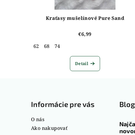
Kraťasy mušelínové Pure Sand
€6,99
62
68
74
Detail
Z
á
Informácie pre vás
Blo
p
ä
O nás
Najča
t
Ako nakupovať
novor