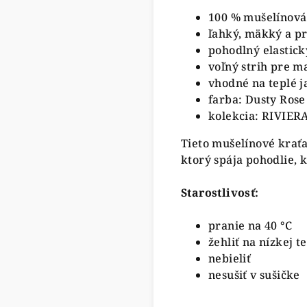
100 % mušelínová
ľahký, mäkký a p
pohodlný elastick
voľný strih pre 
vhodné na teplé j
farba: Dusty Rose
kolekcia: RIVIERA
Tieto mušelínové krať
ktorý spája pohodlie, k
Starostlivosť:
pranie na 40 °C
žehliť na nízkej t
nebieliť
nesušiť v sušičke