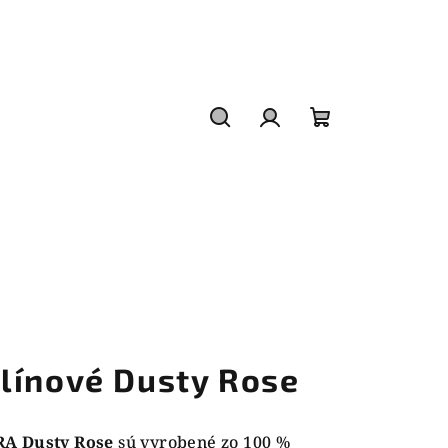
Hľadať
Prihlásenie
Nákupný
košík
línové Dusty Rose
RA Dusty Rose
sú vyrobené zo 100 %