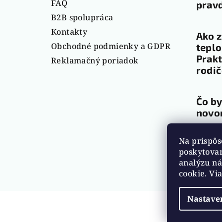
FAQ
pravd
i
B2B spolupráca
e
Kontakty
Ako z
Obchodné podmienky a GDPR
teplo
Prakt
Reklamačný poriadok
rodi
Čo by
novo
Na prispôs
Arch
poskytovan
analýzu ná
cookie. Vi
Nastave