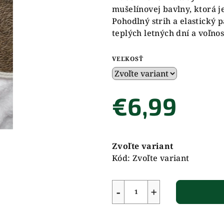
mušelínovej bavlny, ktorá 
Pohodlný strih a elastický 
teplých letných dní a voľn
VEĽKOSŤ
€6,99
Jednotková
cena:
Zvoľte variant
Kód:
Zvoľte variant
−
+