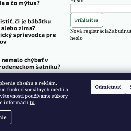
Heslo
a a čo mýtus?
Prihlásiť sa
istiť, či je bábätku
 alebo zima?
Nová registrácia
Zabudnu
ický sprievodca pre
heslo
čov
 nemalo chýbať v
rodeneckom šatníku?
obenie obsahu a reklám,
ív
Odmietnuť
ie funkcií sociálnych médií a
vštevnosti používame súbory
ac informácií
tu
.
nie
Copyright 2026
cookies