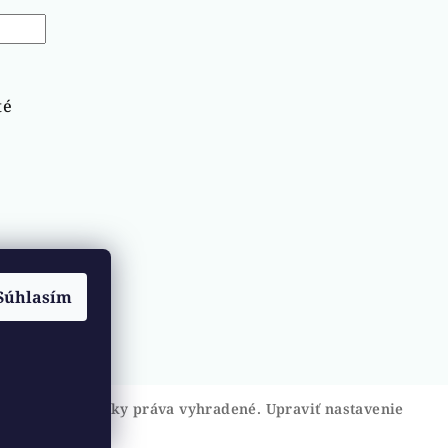
té
Súhlasím
ŽABIATKO
. Všetky práva vyhradené.
Upraviť nastavenie