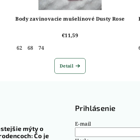
Body zavinovacie mušelínové Dusty Rose
€11,59
62
68
74
Detail
g
Prihlásenie
E-mail
stejšie mýty o
odencoch: Čo je