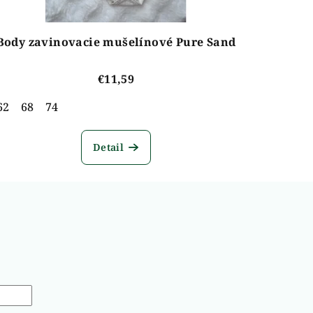
Body zavinovacie mušelínové Pure Sand
€11,59
62
68
74
Detail