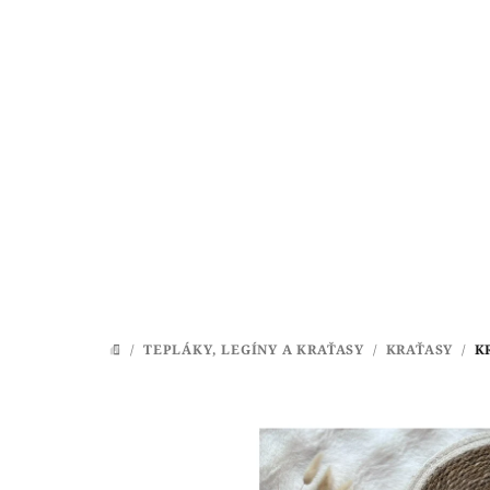
Prejsť
na
obsah
/
TEPLÁKY, LEGÍNY A KRAŤASY
/
KRAŤASY
/
K
DOMOV