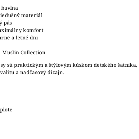
 bavlna
riedušný materiál
ý pás
maximálny komfort
arné a letné dni
 Muslin Collection
asy sú praktickým a štýlovým kúskom detského šatníka,
valitu a nadčasový dizajn.
eplote