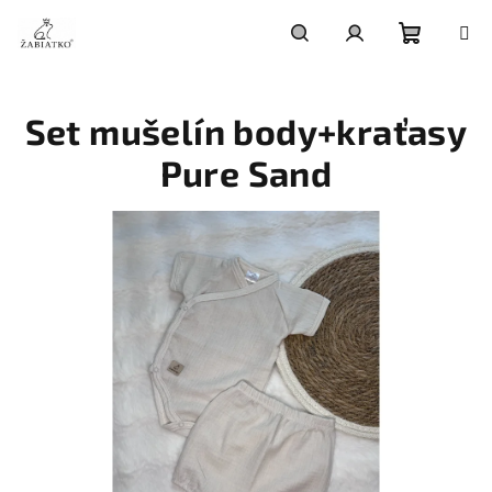
Prejsť
na
obsah
Nákup
Hľadať
Prihlásenie
Set mušelín body+kraťasy
košík
Pure Sand