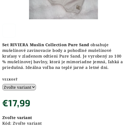
Set RIVIERA Muslin Collection Pure Sand
obsahuje
mušelínové zavinovacie body a pohodlné mušelínové
kraťasy v zladenom odtieni Pure Sand. Je vyrobený zo 100
% mušelínovej bavlny, ktorá je mimoriadne jemná, ľahká a
priedušná. Ideálna voľba na teplé jarné a letné dni.
VEĽKOSŤ
€17,99
Jednotková
Zvoľte variant
cena:
Kód:
Zvoľte variant