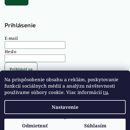
Prihlásenie
E-mail
Heslo
Prihlásiť sa
Na prispôsobenie obsahu a reklám, poskytovanie
Nová registrácia
Zabudnuté heslo
funkcií sociálnych médií a analýzu návštevnosti
používame súbory cookie. Viac informácií
tu
.
Nastavenie
Copyright 2026
ŽABIATKO
. Všetky práva vyhradené.
Upraviť nastavenie cookies
Odmietnuť
Súhlasím