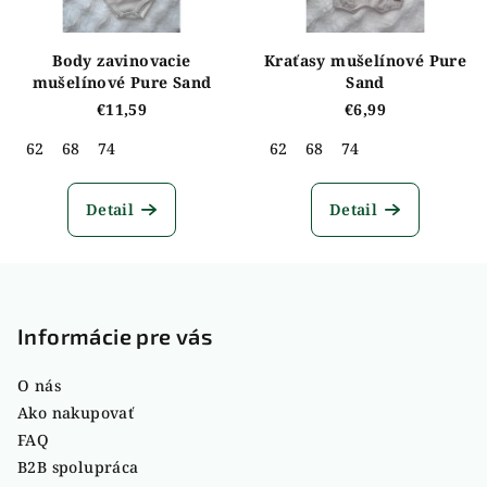
Body zavinovacie
Kraťasy mušelínové Pure
mušelínové Pure Sand
Sand
€11,59
€6,99
62
68
74
62
68
74
Detail
Detail
Z
á
p
Informácie pre vás
ä
O nás
t
Ako nakupovať
i
FAQ
e
B2B spolupráca