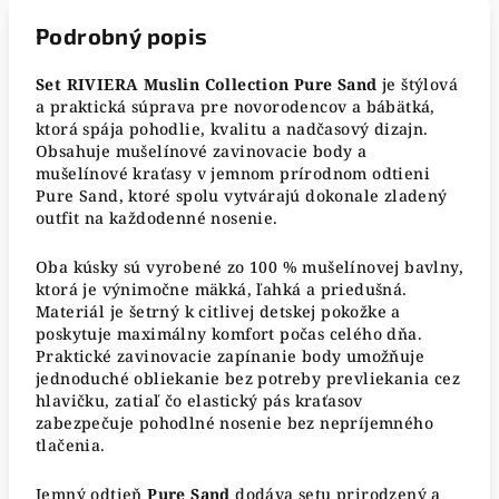
Podrobný popis
Set RIVIERA Muslin Collection Pure Sand
je štýlová
a praktická súprava pre novorodencov a bábätká,
ktorá spája pohodlie, kvalitu a nadčasový dizajn.
Obsahuje mušelínové zavinovacie body a
mušelínové kraťasy v jemnom prírodnom odtieni
Pure Sand, ktoré spolu vytvárajú dokonale zladený
outfit na každodenné nosenie.
Oba kúsky sú vyrobené zo 100 % mušelínovej bavlny,
ktorá je výnimočne mäkká, ľahká a priedušná.
Materiál je šetrný k citlivej detskej pokožke a
poskytuje maximálny komfort počas celého dňa.
Praktické zavinovacie zapínanie body umožňuje
jednoduché obliekanie bez potreby prevliekania cez
hlavičku, zatiaľ čo elastický pás kraťasov
zabezpečuje pohodlné nosenie bez nepríjemného
tlačenia.
Jemný odtieň
Pure Sand
dodáva setu prirodzený a